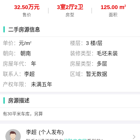
32.50万元
3
室
2
厅
2
卫
125.00 m
2
售价
房型
面积
二手房源信息
单价：
元/m
楼层：
3 楼/层
2
朝向：
朝南
装修类型：
毛坯未装
房屋年代：
年
房屋类型：
多层
联系人：
李超
区域：
暂无数据
产权年限：
未满五年
房源描述
有30平米车库，另算
李超
(个人发布)