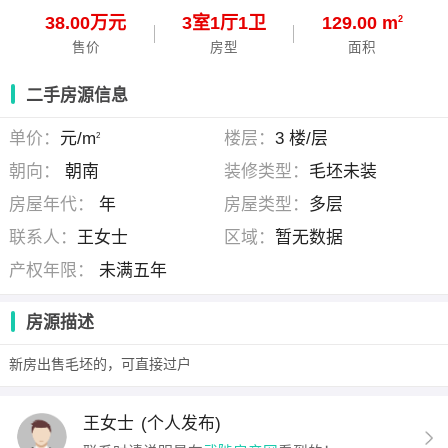
38.00万元
3
室
1
厅
1
卫
129.00 m
2
售价
房型
面积
二手房源信息
单价：
元/m
楼层：
3 楼/层
2
朝向：
朝南
装修类型：
毛坯未装
房屋年代：
年
房屋类型：
多层
联系人：
王女士
区域：
暂无数据
产权年限：
未满五年
房源描述
新房出售毛坯的，可直接过户
王女士
(个人发布)