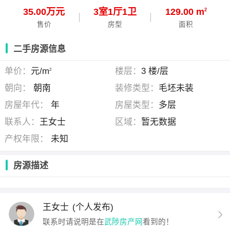
35.00万元
3
室
1
厅
1
卫
129.00 m
2
售价
房型
面积
二手房源信息
单价：
元/m
楼层：
3 楼/层
2
朝向：
朝南
装修类型：
毛坯未装
房屋年代：
年
房屋类型：
多层
联系人：
王女士
区域：
暂无数据
产权年限：
未知
房源描述
王女士
(个人发布)
联系时请说明是在
武陟房产网
看到的！