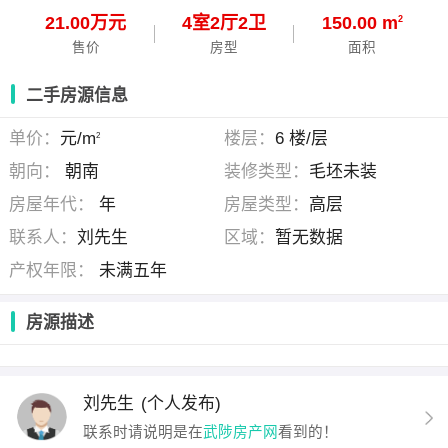
21.00万元
4
室
2
厅
2
卫
150.00 m
2
售价
房型
面积
二手房源信息
单价：
元/m
楼层：
6 楼/层
2
朝向：
朝南
装修类型：
毛坯未装
房屋年代：
年
房屋类型：
高层
联系人：
刘先生
区域：
暂无数据
产权年限：
未满五年
房源描述
刘先生
(个人发布)
联系时请说明是在
武陟房产网
看到的！