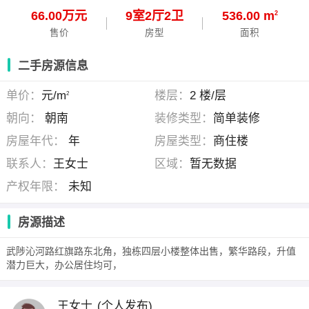
66.00万元
9
室
2
厅
2
卫
536.00 m
2
售价
房型
面积
二手房源信息
单价：
元/m
楼层：
2 楼/层
2
朝向：
朝南
装修类型：
简单装修
房屋年代：
年
房屋类型：
商住楼
联系人：
王女士
区域：
暂无数据
产权年限：
未知
房源描述
武陟沁河路红旗路东北角，独栋四层小楼整体出售，繁华路段，升值
潜力巨大，办公居住均可，
王女士
(个人发布)