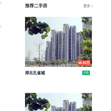
推荐二手房
更多
48.00万
郑北孔雀城
在售