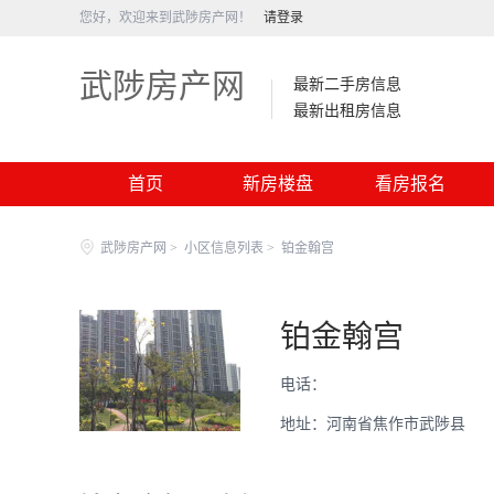
您好，欢迎来到武陟房产网！
请登录
武陟房产网
最新二手房信息
最新出租房信息
首页
新房楼盘
看房报名
武陟房产网
>
小区信息列表
>
铂金翰宫
铂金翰宫
电话：
地址：河南省焦作市武陟县