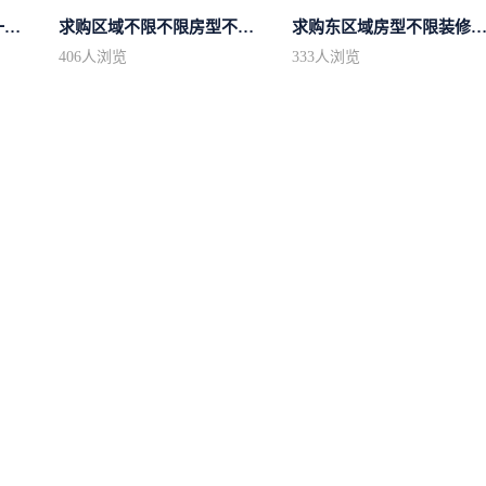
求购市中心区房型不限一室一厅一卫简...
求购区域不限不限房型不限两室一厅简...
求购东区域房型不限装修不
406
人浏览
333
人浏览