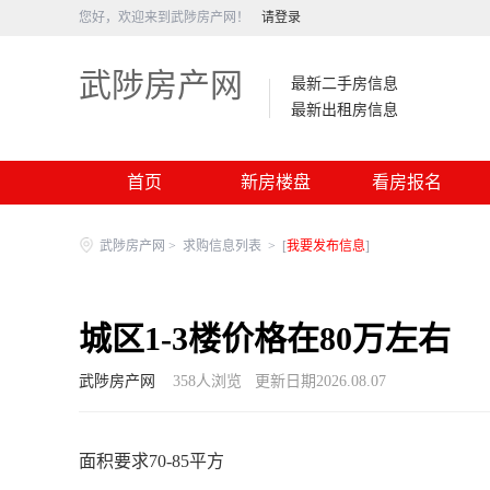
您好，欢迎来到武陟房产网！
请登录
武陟房产网
最新二手房信息
最新出租房信息
首页
新房楼盘
看房报名
武陟房产网
>
求购信息列表
>
[
我要发布信息
]
城区1-3楼价格在80万左右
武陟房产网
358
人浏览
更新日期2026.08.07
面积要求70-85平方